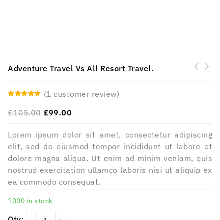
Adventure Travel Vs All Resort Travel.
Best World Landmarks To Add To Your Travel
(
1
customer review)
Bucket List
5.00
out of 5
£
105.00
£
99.00
Lorem ipsum dolor sit amet, consectetur adipiscing
elit, sed do eiusmod tempor incididunt ut labore et
dolore magna aliqua. Ut enim ad minim veniam, quis
nostrud exercitation ullamco laboris nisi ut aliquip ex
ea commodo consequat.
1000 in stock
Qty: