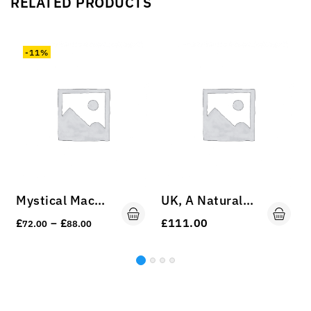
RELATED PRODUCTS
-11%
Mystical Machu Picchu
UK, A Natural View
£
£
£
111.00
–
72.00
88.00