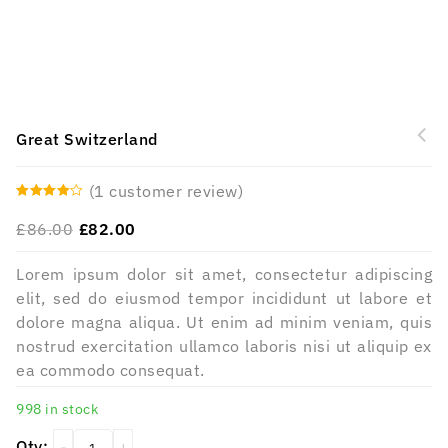
Great Switzerland
(
1
customer review)
4.00
out
£
86.00
£
82.00
of 5
Lorem ipsum dolor sit amet, consectetur adipiscing
elit, sed do eiusmod tempor incididunt ut labore et
dolore magna aliqua. Ut enim ad minim veniam, quis
nostrud exercitation ullamco laboris nisi ut aliquip ex
ea commodo consequat.
998 in stock
Qty: