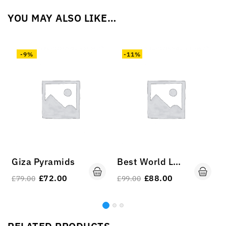
YOU MAY ALSO LIKE…
-9%
-11%
Giza Pyramids
Best World Landmarks To Add To Your Travel Bucket List
£
72.00
£
88.00
£
79.00
£
99.00