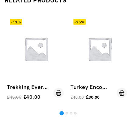
RELATED PRODUCTS
-11%
-25%
Trekking Everest
Turkey Encompassed
£
40.00
£
£
45.00
£
40.00
30.00